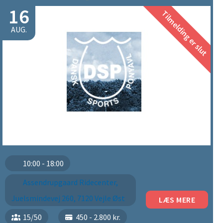
16
Tilmelding er slut
AUG.
10:00 - 18:00
​Assendrupgaard Ridecenter,
Juelsmindevej 260, 7120 Vejle Øst
LÆS MERE
15/50
450 - 2.800 kr.