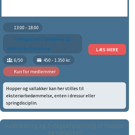
13:00 - 18:00
Toftegaarden,Tysingevej 28,
4360 Kirke Eskilstrup
LÆS MERE
6/50
450 - 1.350 kr.
Kun for medlemmer
Hopper og vallakker kan her stilles til
eksteriørbedømmelse, enten i dressur eller
springdisciplin.
Sadelkåring og 1-dagsafprøvning af hopper
og vallakker