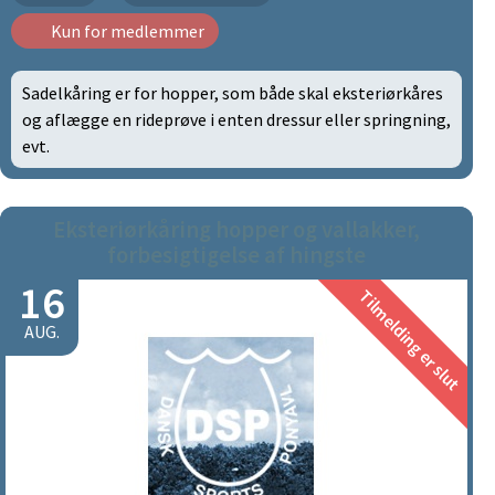
Kun for medlemmer
Sadelkåring er for hopper, som både skal eksteriørkåres
og aflægge en rideprøve i enten dressur eller springning,
evt.
Eksteriørkåring hopper og vallakker,
forbesigtigelse af hingste
16
Tilmelding er slut
AUG.