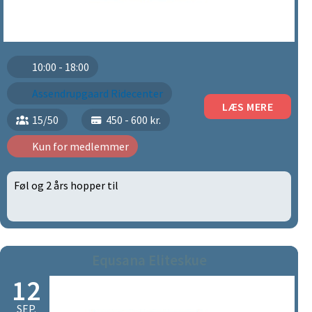
10:00 - 18:00
Assendrupgaard Ridecenter
LÆS MERE
15/50
450 - 600 kr.
Kun for medlemmer
Føl og 2 års hopper til
Equsana Eliteskue
12
SEP.