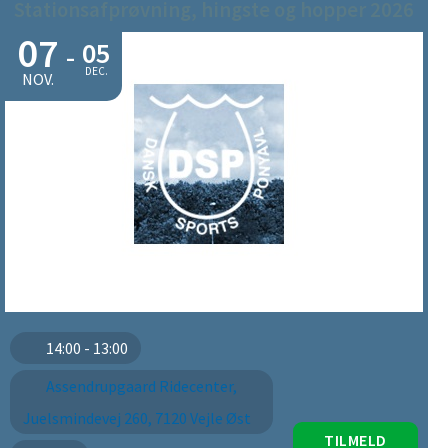
Stationsafprøvning, hingste og hopper 2026
07
05
-
DEC.
NOV.
14:00 - 13:00
Assendrupgaard Ridecenter,
Juelsmindevej 260, 7120 Vejle Øst
TILMELD