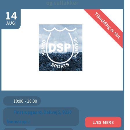
og vallakker
14
Tilmelding er slut
AUG.
10:00 - 18:00
Finstrupgaard, Dallvej 5, 9230
Svenstrup J
LÆS MERE