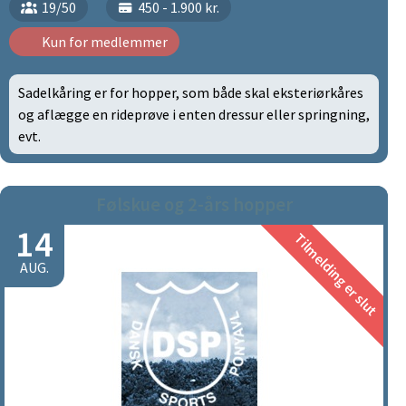
19/50
450 - 1.900 kr.
Kun for medlemmer
Sadelkåring er for hopper, som både skal eksteriørkåres
og aflægge en rideprøve i enten dressur eller springning,
evt.
Følskue og 2-års hopper
14
Tilmelding er slut
AUG.