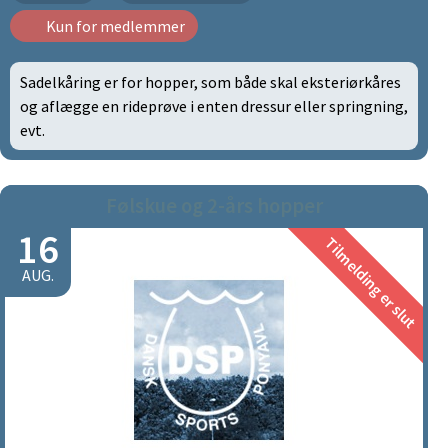
Kun for medlemmer
Sadelkåring er for hopper, som både skal eksteriørkåres
og aflægge en rideprøve i enten dressur eller springning,
evt.
Følskue og 2-års hopper
16
Tilmelding er slut
AUG.