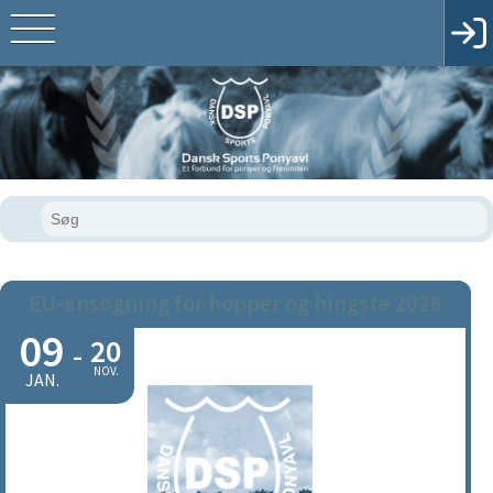
EU-ansøgning for hopper og hingste 2026
09
20
-
NOV.
JAN.