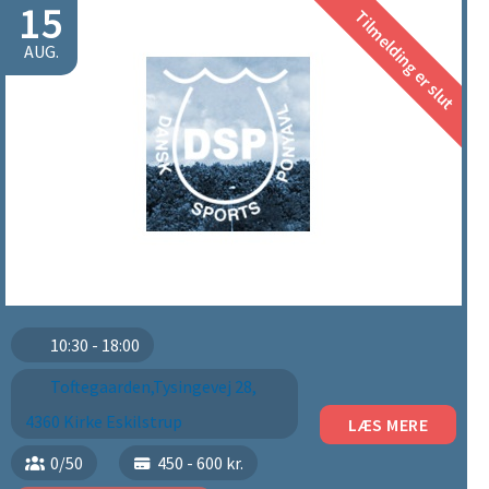
15
Tilmelding er slut
AUG.
10:30 - 18:00
Toftegaarden,Tysingevej 28,
4360 Kirke Eskilstrup
LÆS MERE
0/50
450 - 600 kr.