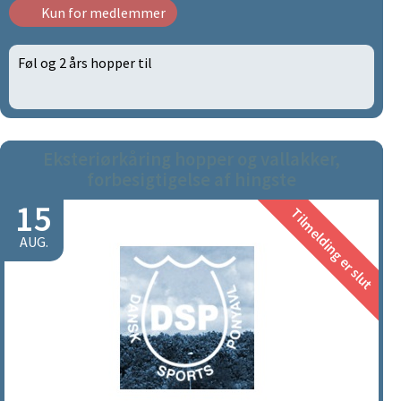
Kun for medlemmer
Føl og 2 års hopper til
Eksteriørkåring hopper og vallakker,
forbesigtigelse af hingste
15
Tilmelding er slut
AUG.