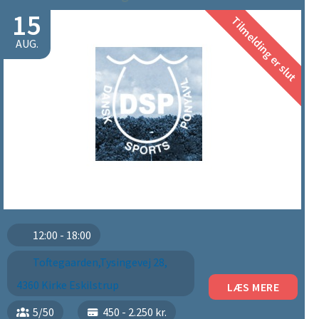
15
Tilmelding er slut
AUG.
12:00 - 18:00
Toftegaarden,Tysingevej 28,
4360 Kirke Eskilstrup
LÆS MERE
5/50
450 - 2.250 kr.