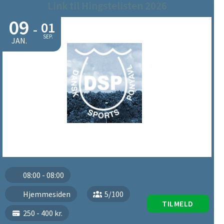
Link til Hingstelisten 2026
09
01
-
SEP.
JAN.
08:00 - 08:00
Hjemmesiden
5/100
TILMELD
250 - 400 kr.