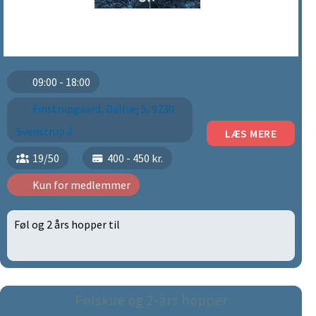
09:00 - 18:00
Finstrupgaard, Dallvej 5, 9230
Svenstrup J
LÆS MERE
19/50
400 - 450 kr.
Kun for medlemmer
Føl og 2 års hopper til
Følskue og 2-års hopper